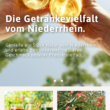
vielfalt
Die Getränke
hein.
vom Niederr
vom Niederrhein
Genieße ein Stück Natur 
hselbaren
und erlebe den unverwec
tvielfalt.
Geschmack unserer Produk