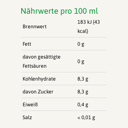
Nährwerte pro 100 ml
183 kJ (43
Brennwert
kcal)
Fett
0 g
davon gesättigte
0 g
Fettsäuren
Kohlenhydrate
8,3 g
davon Zucker
8,3 g
Eiweiß
0,4 g
Salz
< 0,01 g