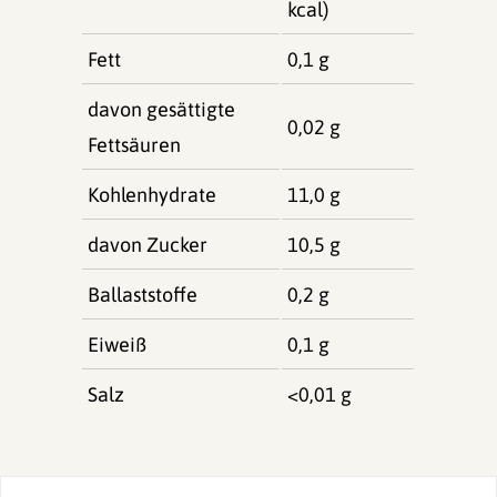
kcal)
Fett
0,1 g
davon gesättigte
0,02 g
Fettsäuren
Kohlenhydrate
11,0 g
davon Zucker
10,5 g
Ballaststoffe
0,2 g
Eiweiß
0,1 g
Salz
<0,01 g